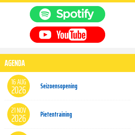
AGENDA
16 AUG
Seizoensopening
2026
21 NOV
Pietentraining
2026