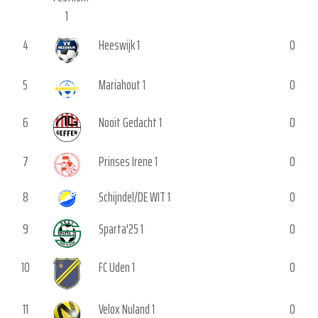
4
Heeswijk 1
0
5
Mariahout 1
0
6
Nooit Gedacht 1
0
7
Prinses Irene 1
0
8
Schijndel/DE WIT 1
0
9
Sparta'25 1
0
10
FC Uden 1
0
11
Velox Nuland 1
0