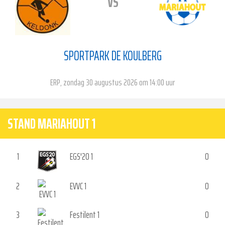
VS
SPORTPARK DE KOULBERG
ERP, zondag 30 augustus 2026 om 14:00 uur
STAND MARIAHOUT 1
1
EGS'20 1
0
2
EVVC 1
0
3
Festilent 1
0