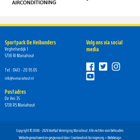
Sportpark De Heibunders
Volg ons via social
media
Veghelsedijk 1
5738 RJ Mariahout
Tel : 0413 - 20 95 05
info@vvmariahout.nl
Postadres
De Hei 35
5738 RS Mariahout
Copyright © 2008 - 2026 Voetbal Vereniging Mariahout. Alle rechten voorbehouden.
Website gerealiseerd en gesponsord door
Creatievelink Vormgeving + Webdesign