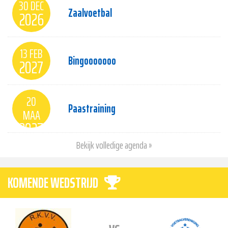
30 DEC
Zaalvoetbal
2026
13 FEB
Bingooooooo
2027
20
Paastraining
MAA
2027
Bekijk volledige agenda »
KOMENDE WEDSTRIJD